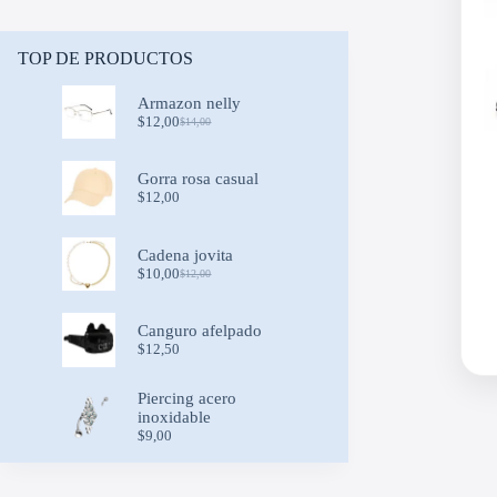
TOP DE PRODUCTOS
Armazon nelly
$
12,00
$
14,00
Original
Current
price
price
was:
is:
Gorra rosa casual
$14,00.
$12,00.
$
12,00
Cadena jovita
$
10,00
$
12,00
Original
Current
price
price
was:
is:
Canguro afelpado
$12,00.
$10,00.
$
12,50
Piercing acero
inoxidable
$
9,00