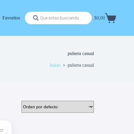
Búsqueda
Favoritos
$
0,00
de
Carrito
productos
de
compra
pulsera casual
Inicio
pulsera casual