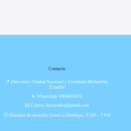
Contacto
📍 Dirección:
Unidad Nacional y Carabobo Riobamba,
Ecuador
📱 WhatsApp:
0984603052
📧 Correo:
kuryandes@gmail.com
🕓 Horarios de atención:
Lunes a Domingo, 9 AM – 7 PM