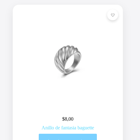
$
8,00
Anillo de fantasia baguette
Este