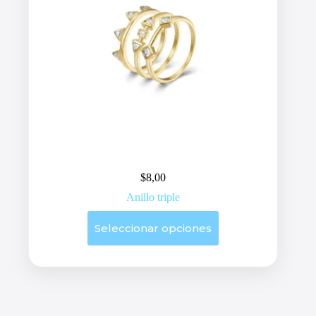
$
8,00
Anillo triple
Este
Seleccionar opciones
producto
tiene
múltiples
variantes.
Las
opciones
se