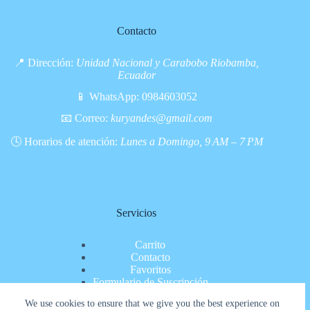
Contacto
📍 Dirección:
Unidad Nacional y Carabobo Riobamba,
Ecuador
📱 WhatsApp:
0984603052
📧 Correo:
kuryandes@gmail.com
🕓 Horarios de atención:
Lunes a Domingo, 9 AM – 7 PM
Servicios
Carrito
Contacto
Favoritos
Formulario de Suscripción
Inicio
We use cookies to ensure that we give you the best experience on
Nosotros