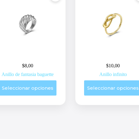
$
8,00
$
10,00
Anillo de fantasia baguette
Anillo infinito
Este
Este
Seleccionar opciones
Seleccionar opciones
producto
producto
tiene
tiene
múltiples
múltiples
variantes.
variantes.
Las
Las
opciones
opciones
se
se
pueden
pueden
elegir
elegir
en
en