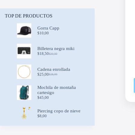
TOP DE PRODUCTOS
Gorra Capp
$
10,00
Billetera negra miki
$
18,50
$
20,00
Original
Current
price
price
was:
is:
Cadena enrollada
$20,00.
$18,50.
$
25,00
$
28,00
Original
Current
price
price
was:
is:
Mochila de montaña
$28,00.
$25,00.
cartesigo
$
45,00
Piercing copo de nieve
$
8,00