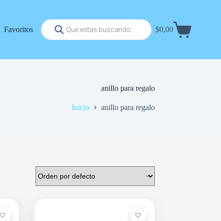
Búsqueda
Favoritos
$
0,00
de
Carrito
productos
de
compra
anillo para regalo
Inicio
anillo para regalo