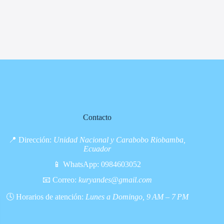
Contacto
📍 Dirección:
Unidad Nacional y Carabobo Riobamba,
Ecuador
📱 WhatsApp:
0984603052
📧 Correo:
kuryandes@gmail.com
🕓 Horarios de atención:
Lunes a Domingo, 9 AM – 7 PM