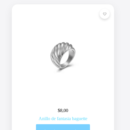
$
8,00
Anillo de fantasia baguette
Este