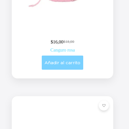
$
16,00
$
18,00
Original
Current
price
price
Canguro rosa
was:
is:
$18,00.
$16,00.
Añadir al carrito