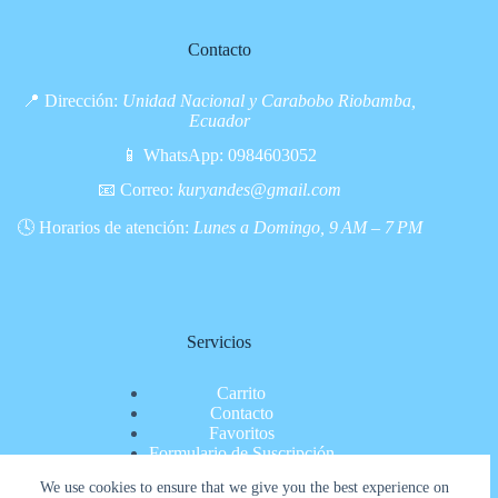
Contacto
📍 Dirección:
Unidad Nacional y Carabobo Riobamba,
Ecuador
📱 WhatsApp:
0984603052
📧 Correo:
kuryandes@gmail.com
🕓 Horarios de atención:
Lunes a Domingo, 9 AM – 7 PM
Servicios
Carrito
Contacto
Favoritos
Formulario de Suscripción
Inicio
We use cookies to ensure that we give you the best experience on
Nosotros