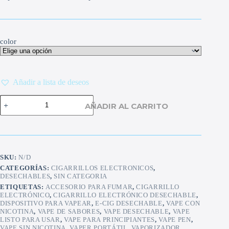
color
Añadir a lista de deseos
Cigarrillo
AÑADIR AL CARRITO
Electrónico
Desechable
9000
Caladas
–
Bar
SKU:
N/D
Magic
Frutas
CATEGORÍAS:
CIGARRILLOS ELECTRONICOS
,
DESECHABLES
,
SIN CATEGORIA
Mixtas
cantidad
ETIQUETAS:
ACCESORIO PARA FUMAR
,
CIGARRILLO
ELECTRÓNICO
,
CIGARRILLO ELECTRÓNICO DESECHABLE
,
DISPOSITIVO PARA VAPEAR
,
E-CIG DESECHABLE
,
VAPE CON
NICOTINA
,
VAPE DE SABORES
,
VAPE DESECHABLE
,
VAPE
LISTO PARA USAR
,
VAPE PARA PRINCIPIANTES
,
VAPE PEN
,
VAPE SIN NICOTINA
,
VAPER PORTÁTIL
,
VAPORIZADOR