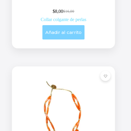
$
8,00
$
16,00
Original
Current
price
price
Collar colgante de perlas
was:
is:
$16,00.
$8,00.
Añadir al carrito