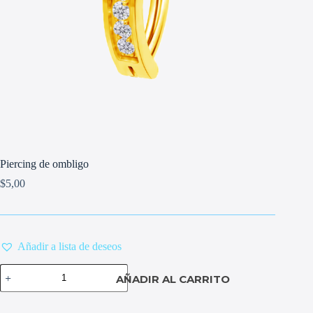
Piercing de ombligo
$
5,00
Añadir a lista de deseos
Piercing
AÑADIR AL CARRITO
de
ombligo
cantidad