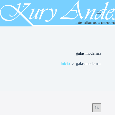
Saltar
al
contenido
gafas modernas
Inicio
gafas modernas