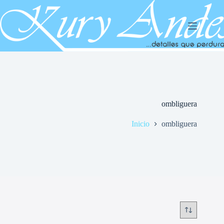
Saltar
al
contenido
ombliguera
Inicio
ombliguera