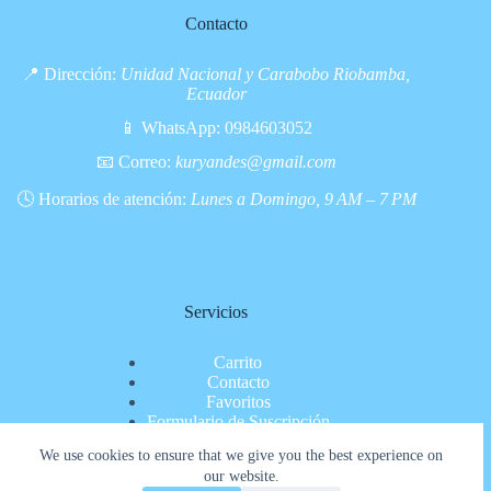
Contacto
📍 Dirección:
Unidad Nacional y Carabobo Riobamba,
Ecuador
📱 WhatsApp:
0984603052
📧 Correo:
kuryandes@gmail.com
🕓 Horarios de atención:
Lunes a Domingo, 9 AM – 7 PM
Servicios
Carrito
Contacto
Favoritos
Formulario de Suscripción
Inicio
We use cookies to ensure that we give you the best experience on
Nosotros
our website.
Pagina de pago