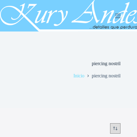
Saltar
al
contenido
piercing nostril
Inicio
piercing nostril