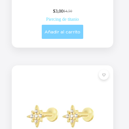
$
3,00
$
4,50
Original
Current
price
price
Piercing de titanio
was:
is:
$4,50.
$3,00.
Añadir al carrito