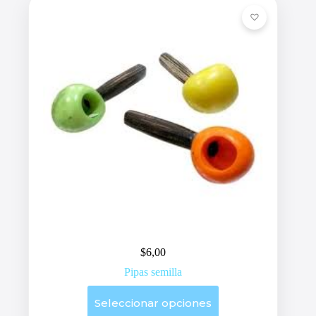
$
6,00
Pipas semilla
Este
Seleccionar opciones
producto