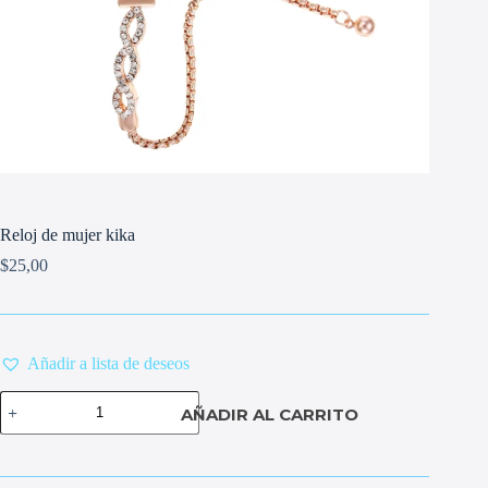
Reloj de mujer kika
$
25,00
Añadir a lista de deseos
Reloj
AÑADIR AL CARRITO
de
mujer
kika
cantidad