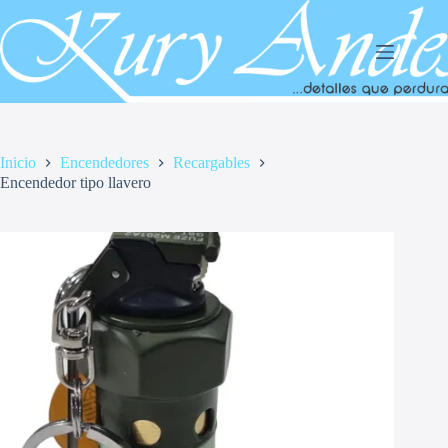
Saltar
al
contenido
Inicio
Encendedores
Recargables
Encendedor tipo llavero