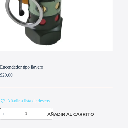
Encendedor tipo llavero
$
20,00
Añadir a lista de deseos
Encendedor
AÑADIR AL CARRITO
tipo
llavero
cantidad