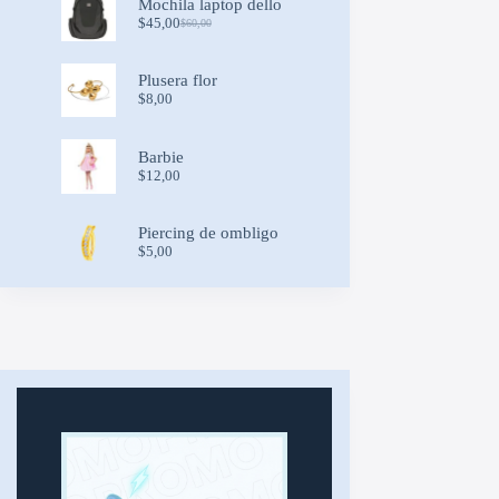
Mochila laptop dello
$
45,00
$
60,00
Original
Current
price
price
was:
is:
Plusera flor
$60,00.
$45,00.
$
8,00
Barbie
$
12,00
Piercing de ombligo
$
5,00