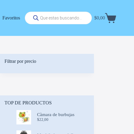
Búsqueda
Favoritos
$
0,00
de
Carrito
productos
de
compra
Filtrar por precio
TOP DE PRODUCTOS
Càmara de burbujas
$
22,00