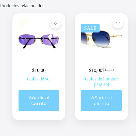
Productos relacionados
SALE
$
10,00
$
10,00
$
12,00
Original
Current
price
price
Gafas de sol
Gafas de hombre
was:
is:
para sol
$12,00.
$10,00.
Añadir al
Añadir al
carrito
carrito