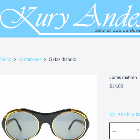
Saltar
al
contenido
Inicio
Armazones
Gafas diabolo
Gafas diabolo
$
14,00
Añadir a li
Gafas
diabolo
cantidad