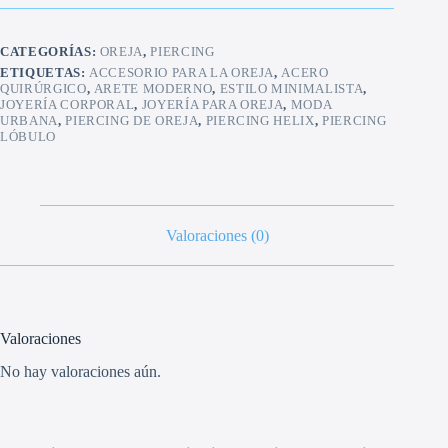
nariz
de
titanio
CATEGORÍAS:
OREJA
,
PIERCING
cantidad
ETIQUETAS:
ACCESORIO PARA LA OREJA
,
ACERO
QUIRÚRGICO
,
ARETE MODERNO
,
ESTILO MINIMALISTA
,
JOYERÍA CORPORAL
,
JOYERÍA PARA OREJA
,
MODA
URBANA
,
PIERCING DE OREJA
,
PIERCING HELIX
,
PIERCING
LÓBULO
Valoraciones (0)
Valoraciones
No hay valoraciones aún.