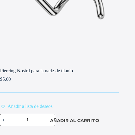
Piercing Nostril para la nariz de titanio
$
5,00
Añadir a lista de deseos
Piercing
AÑADIR AL CARRITO
Nostril
para
la