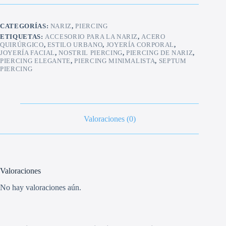
Bola
de
Acero
CATEGORÍAS:
NARIZ
,
PIERCING
Quirúrgico
cantidad
ETIQUETAS:
ACCESORIO PARA LA NARIZ
,
ACERO
QUIRÚRGICO
,
ESTILO URBANO
,
JOYERÍA CORPORAL
,
JOYERÍA FACIAL
,
NOSTRIL PIERCING
,
PIERCING DE NARIZ
,
PIERCING ELEGANTE
,
PIERCING MINIMALISTA
,
SEPTUM
PIERCING
Valoraciones (0)
Valoraciones
No hay valoraciones aún.