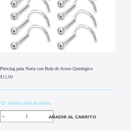
Piercing para Nariz con Bola de Acero Quirúrgico
$
12,00
Añadir a lista de deseos
Piercing
AÑADIR AL CARRITO
para
Nariz
con