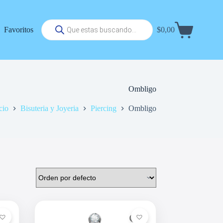
Búsqueda
Favoritos
$
0,00
de
Carrito
productos
de
compra
Ombligo
cio
Bisuteria y Joyeria
Piercing
Ombligo