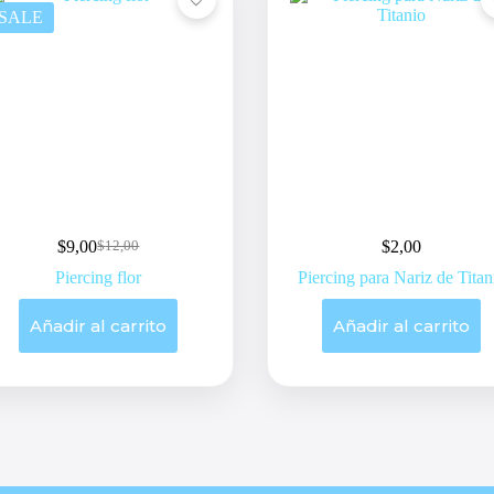
SALE
$
9,00
$
2,00
$
12,00
Original
Current
price
price
Piercing flor
Piercing para Nariz de Titan
was:
is:
$12,00.
$9,00.
Añadir al carrito
Añadir al carrito