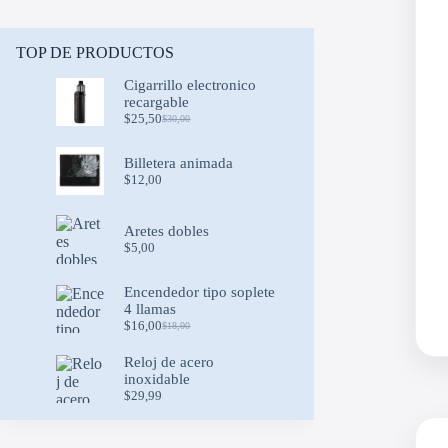
TOP DE PRODUCTOS
Cigarrillo electronico
recargable
$
25,50
$
30,00
Original
Current
price
price
was:
is:
Billetera animada
$30,00.
$25,50.
$
12,00
Aretes dobles
$
5,00
Encendedor tipo soplete
4 llamas
$
16,00
$
18,00
Original
Current
price
price
Reloj de acero
was:
is:
inoxidable
$18,00.
$16,00.
$
29,99