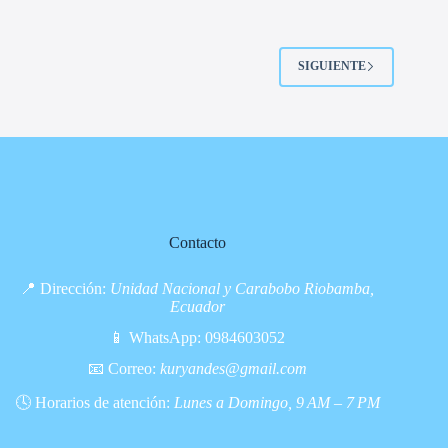
SIGUIENTE
Contacto
📍 Dirección:
Unidad Nacional y Carabobo Riobamba,
Ecuador
📱 WhatsApp:
0984603052
📧 Correo:
kuryandes@gmail.com
🕓 Horarios de atención:
Lunes a Domingo, 9 AM – 7 PM