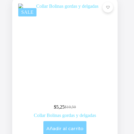
SALE
$
5,25
$
10,50
Original
Current
price
price
Collar Bolinas gordas y delgadas
was:
is:
$10,50.
$5,25.
Añadir al carrito