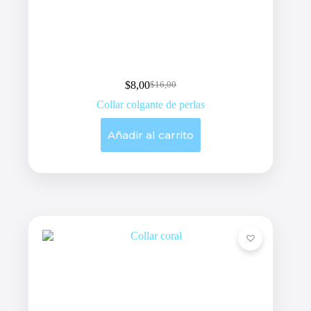
$
8,00
$
16,00
Original
Current
price
price
Collar colgante de perlas
was:
is:
$16,00.
$8,00.
Añadir al carrito