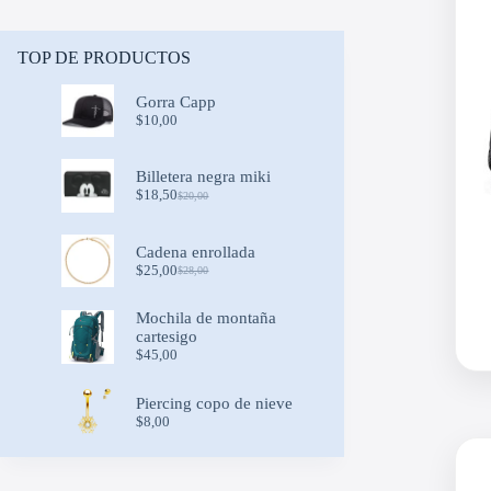
TOP DE PRODUCTOS
Gorra Capp
$
10,00
Billetera negra miki
$
18,50
$
20,00
Original
Current
price
price
was:
is:
Cadena enrollada
$20,00.
$18,50.
$
25,00
$
28,00
Original
Current
price
price
was:
is:
Mochila de montaña
$28,00.
$25,00.
cartesigo
$
45,00
Piercing copo de nieve
$
8,00