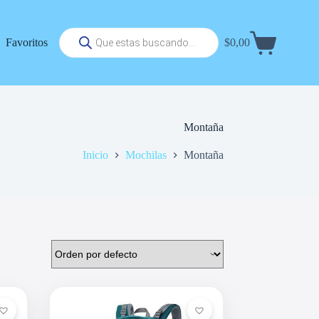
Búsqueda
Favoritos
$
0,00
de
Carrito
productos
de
compra
Montaña
Inicio
Mochilas
Montaña