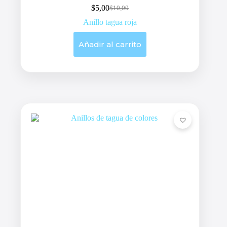
$
5,00
$
10,00
Original
Current
price
price
Anillo tagua roja
was:
is:
$10,00.
$5,00.
Añadir al carrito