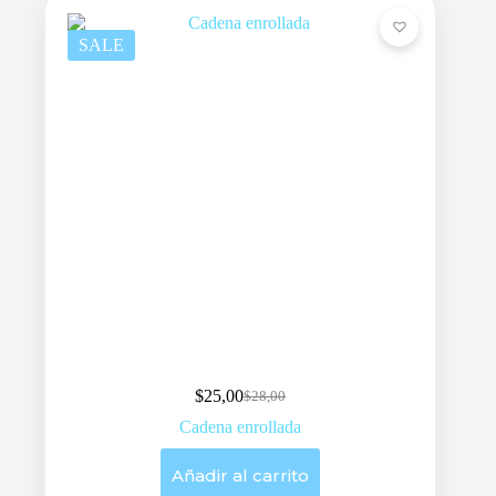
SALE
$
25,00
$
28,00
Original
Current
price
price
Cadena enrollada
was:
is:
$28,00.
$25,00.
Añadir al carrito