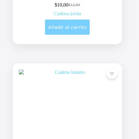
$
10,00
$
12,00
Original
Current
price
price
Cadena jovita
was:
is:
$12,00.
$10,00.
Añadir al carrito