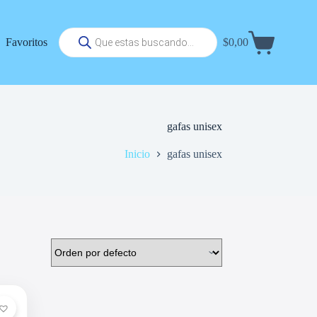
Búsqueda
Favoritos
$
0,00
de
Carrito
productos
de
compra
gafas unisex
Inicio
gafas unisex