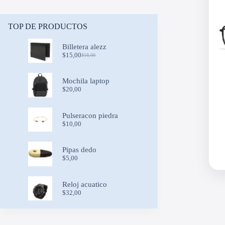
TOP DE PRODUCTOS
Billetera alezz
$
15,00
$
18,00
Original
Current
price
price
was:
is:
Mochila laptop
$18,00.
$15,00.
$
20,00
Pulseracon piedra
$
10,00
Pipas dedo
$
5,00
Reloj acuatico
$
32,00