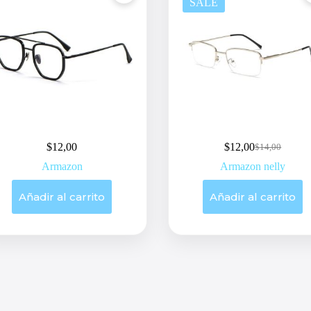
SALE
$
12,00
$
12,00
$
14,00
Original
Current
price
price
Armazon
Armazon nelly
was:
is:
$14,00.
$12,00.
Añadir al carrito
Añadir al carrito