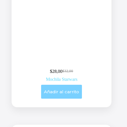
$
28,00
$
32,00
Original
Current
price
price
Mochila Starwars
was:
is:
$32,00.
$28,00.
Añadir al carrito