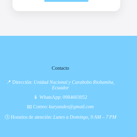
Contacto
📍 Dirección:
Unidad Nacional y Carabobo Riobamba,
Ecuador
📱 WhatsApp:
0984603052
📧 Correo:
kuryandes@gmail.com
🕓 Horarios de atención:
Lunes a Domingo, 9 AM – 7 PM