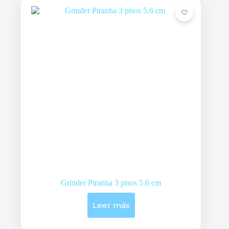
pueden
elegir
en
la
página
de
producto
Grinder Piranha 3 pisos 5.6 cm
Leer más