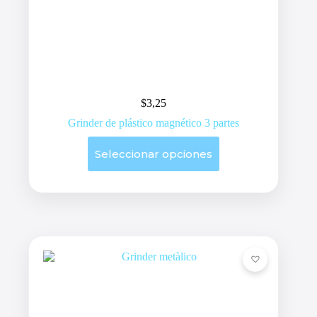
$
3,25
Grinder de plástico magnético 3 partes
Este
Seleccionar opciones
producto
tiene
múltiples
variantes.
Las
opciones
se
pueden
elegir
en
la
página
de