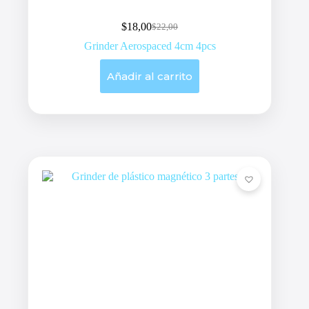
$
18,00
$
22,00
Original
Current
price
price
Grinder Aerospaced 4cm 4pcs
was:
is:
$22,00.
$18,00.
Añadir al carrito