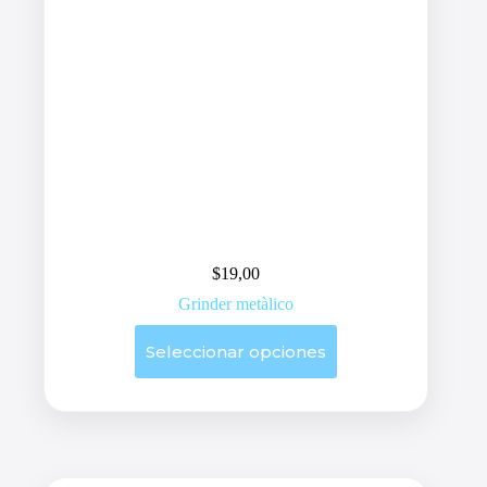
producto
$
19,00
Grinder metàlico
Este
Seleccionar opciones
producto
tiene
múltiples
variantes.
Las
opciones
se