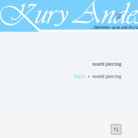
Saltar
al
contenido
nostril piercing
Inicio
nostril piercing