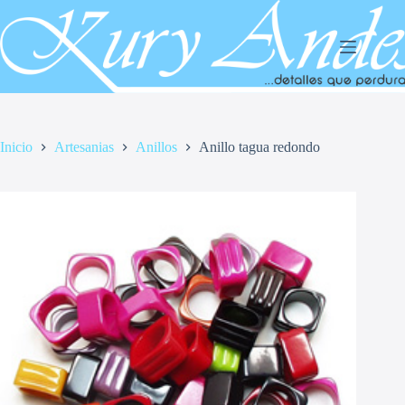
Saltar
al
contenido
Inicio
Artesanias
Anillos
Anillo tagua redondo