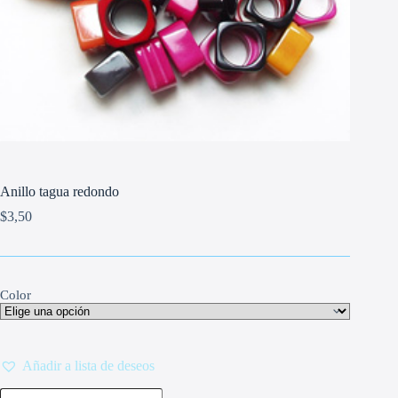
Anillo tagua redondo
$
3,50
Color
Añadir a lista de deseos
Anillo