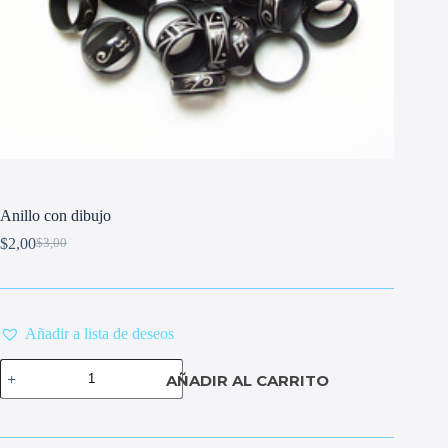
Anillo con dibujo
$
2,00
$
3,00
Original
Current
price
price
was:
is:
$3,00.
$2,00.
Añadir a lista de deseos
Anillo
AÑADIR AL CARRITO
con
dibujo
cantidad