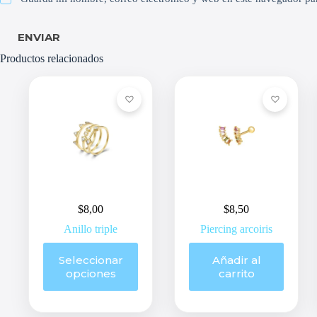
ENVIAR
Productos relacionados
$
8,00
$
8,50
Anillo triple
Piercing arcoiris
Este
Seleccionar
Añadir al
producto
opciones
carrito
tiene
múltiples
variantes.
Las