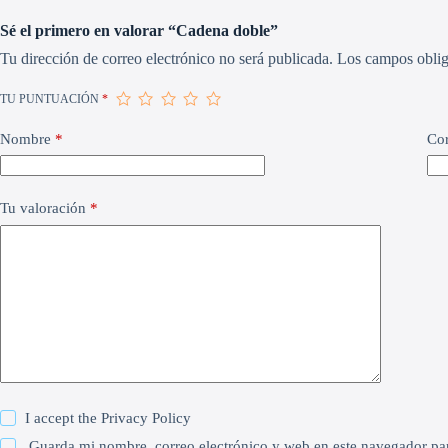
Sé el primero en valorar “Cadena doble”
Tu dirección de correo electrónico no será publicada.
Los campos oblig
TU PUNTUACIÓN
*
Nombre
*
Cor
Tu valoración
*
I accept the
Privacy Policy
Guarda mi nombre, correo electrónico y web en este navegador pa