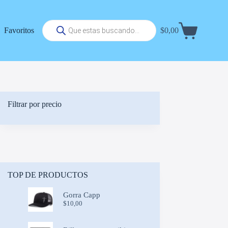
Búsqueda
Favoritos
$
0,00
de
Carrito
productos
de
compra
Filtrar por precio
TOP DE PRODUCTOS
Gorra Capp
$
10,00