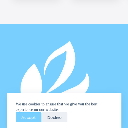
opciones
se
pueden
elegir
en
la
página
de
producto
We use cookies to ensure that we give you the best
experience on our website.
Accept
Decline