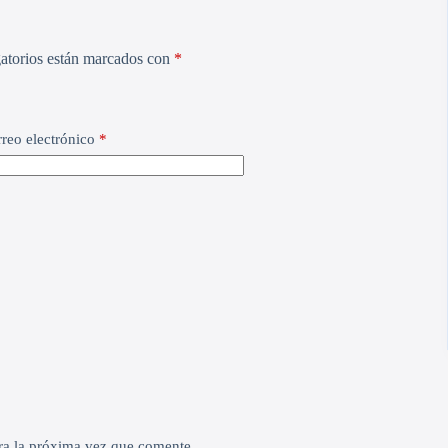
atorios están marcados con
*
reo electrónico
*
ra la próxima vez que comente.