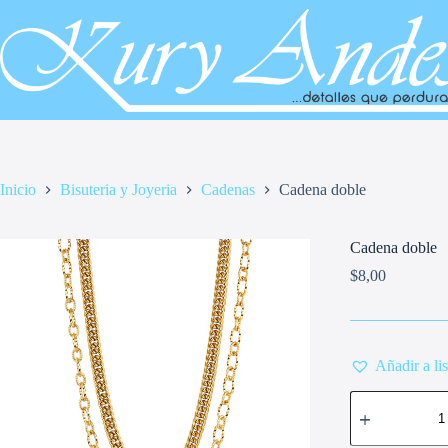
Saltar
al
contenido
Inicio
Bisuteria y Joyeria
Cadenas
Cadena doble
Cadena doble
$
8,00
Añadir a li
Cadena
doble
cantidad