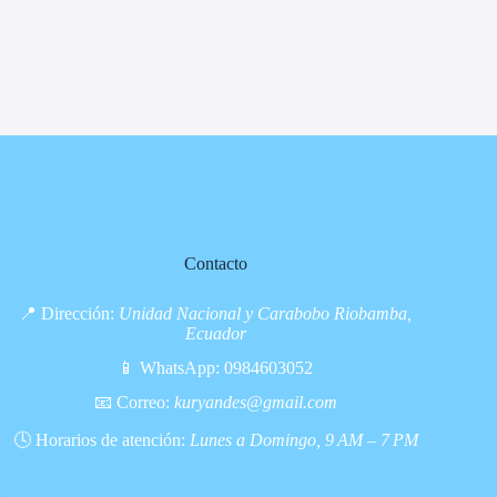
Contacto
📍 Dirección:
Unidad Nacional y Carabobo Riobamba,
Ecuador
📱 WhatsApp:
0984603052
📧 Correo:
kuryandes@gmail.com
🕓 Horarios de atención:
Lunes a Domingo, 9 AM – 7 PM