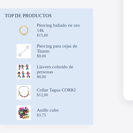
TOP DE PRODUCTOS
Piercing bañado en oro
14k
$
15,00
Piercing para cejas de
Titanio
$
9,00
Llavero colorido de
personas
$
8,00
Collar Tagua CORKI
$
12,00
Anillo cubo
$
3,75