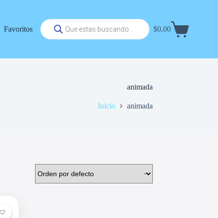
Búsqueda
Favoritos
$
0,00
de
Carrito
productos
de
compra
animada
Inicio
animada