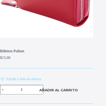
Billetera Pullum
$
15,00
Añadir a lista de deseos
Billetera
AÑADIR AL CARRITO
Pullum
cantidad