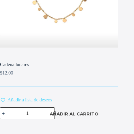
Cadena lunares
$
12,00
Añadir a lista de deseos
Cadena
AÑADIR AL CARRITO
lunares
cantidad