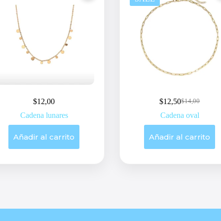
$
12,00
$
12,50
$
14,00
Original
Current
price
price
Cadena lunares
Cadena oval
was:
is:
$14,00.
$12,50.
Añadir al carrito
Añadir al carrito