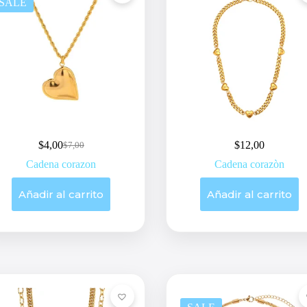
SALE
$
4,00
$
12,00
$
7,00
Original
Current
price
price
Cadena corazon
Cadena corazòn
was:
is:
$7,00.
$4,00.
Añadir al carrito
Añadir al carrito