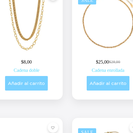
SALE
$
8,00
$
25,00
$
28,00
Original
Current
price
price
Cadena doble
Cadena enrollada
was:
is:
$28,00.
$25,00.
Añadir al carrito
Añadir al carrito
SALE