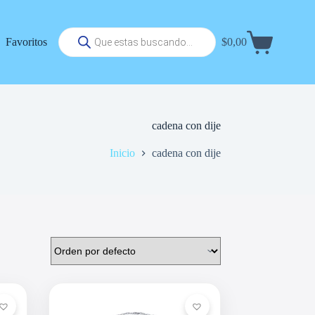
Búsqueda
Favoritos
$
0,00
de
Carrito
productos
de
compra
cadena con dije
Inicio
cadena con dije