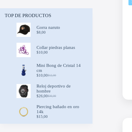
TOP DE PRODUCTOS
Gorra naruto
$
8,00
Collar piedras planas
$
10,00
Mini Bong de Cristal 14
cm
$
10,00
$
12,00
Original
Current
price
price
Reloj deportivo de
was:
is:
hombre
$12,00.
$10,00.
$
26,00
$
30,00
Original
Current
price
price
Piercing bañado en oro
was:
is:
14k
$30,00.
$26,00.
$
15,00