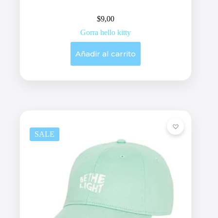
$
9,00
Gorra hello kitty
Añadir al carrito
SALE