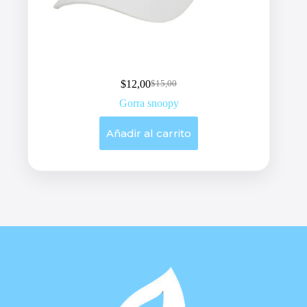
$
12,00
$
15,00
Original
Current
price
price
Gorra snoopy
was:
is:
$15,00.
$12,00.
Añadir al carrito