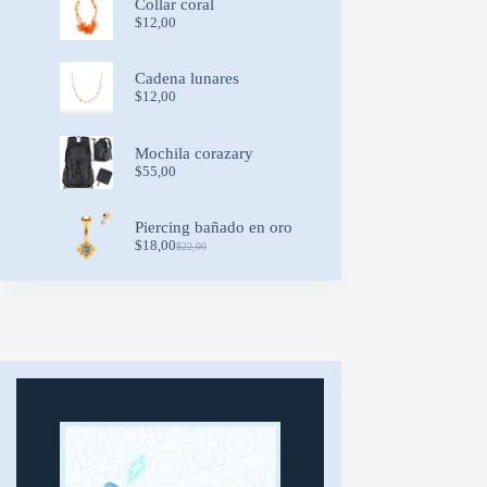
Collar coral
$
12,00
Cadena lunares
$
12,00
Mochila corazary
$
55,00
Piercing bañado en oro
$
18,00
$
22,00
Original
Current
price
price
was:
is:
$22,00.
$18,00.