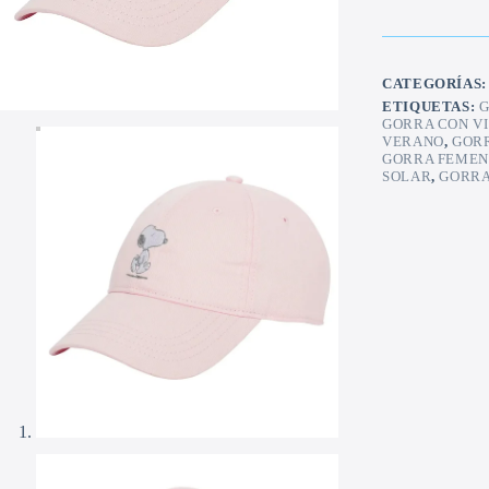
CATEGORÍAS
ETIQUETAS:
G
GORRA CON V
VERANO
,
GORR
GORRA FEMEN
SOLAR
,
GORRA