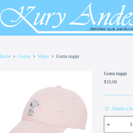
Saltar
al
contenido
Inicio
Gorras
Mujer
Gorra nuppi
Gorra nuppi
$
10,00
Añadir a li
Gorra
nuppi
cantidad