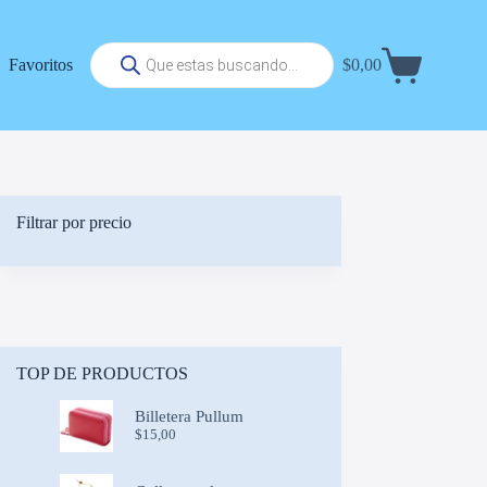
Búsqueda
Favoritos
$
0,00
de
Carrito
productos
de
compra
Filtrar por precio
TOP DE PRODUCTOS
Billetera Pullum
$
15,00