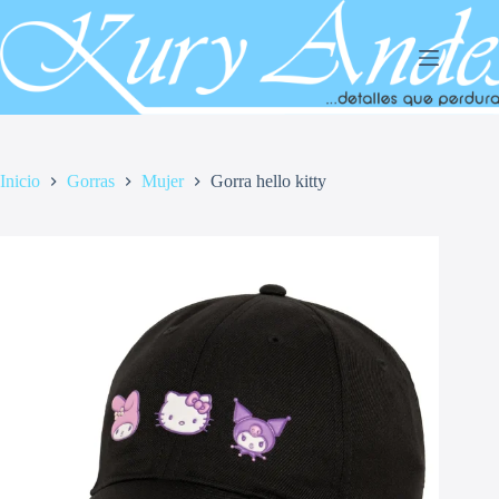
Saltar
al
contenido
Inicio
Gorras
Mujer
Gorra hello kitty