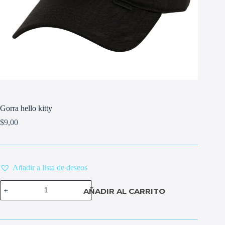
Gorra hello kitty
$
9,00
Añadir a lista de deseos
Gorra
AÑADIR AL CARRITO
hello
kitty
cantidad