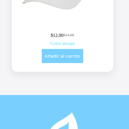
$
12,00
$
15,00
Original
Current
price
price
Gorra snoopy
was:
is:
$15,00.
$12,00.
Añadir al carrito