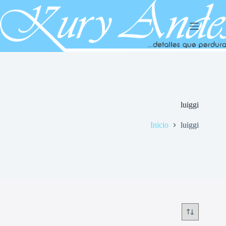
Saltar
al
contenido
luiggi
Inicio
luiggi