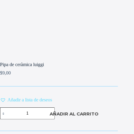
Pipa de ceràmica luiggi
$
9,00
Añadir a lista de deseos
Pipa
AÑADIR AL CARRITO
de
ceràmica
luiggi
cantidad