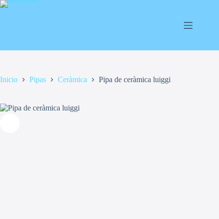
Saltar
al
contenido
Inicio
Pipas
Ceràmica
Pipa de ceràmica luiggi