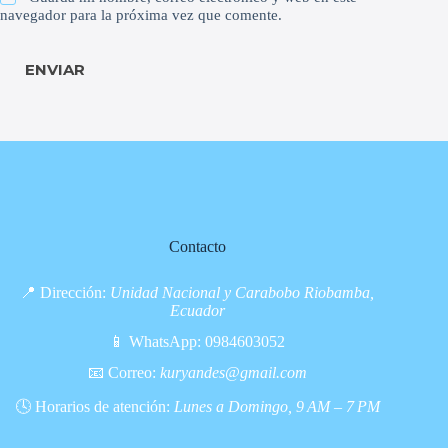
navegador para la próxima vez que comente.
ENVIAR
Contacto
📍 Dirección:
Unidad Nacional y Carabobo Riobamba,
Ecuador
📱 WhatsApp:
0984603052
📧 Correo:
kuryandes@gmail.com
🕓 Horarios de atención:
Lunes a Domingo, 9 AM – 7 PM