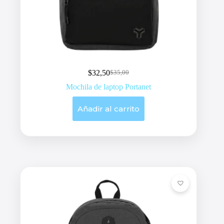
$
32,50
$
35,00
Original
Current
price
price
Mochila de laptop Portanet
was:
is:
$35,00.
$32,50.
Añadir al carrito