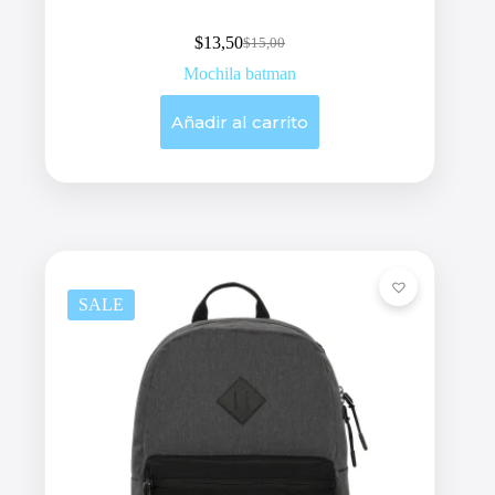
$
13,50
$
15,00
Original
Current
price
price
Mochila batman
was:
is:
$15,00.
$13,50.
Añadir al carrito
SALE