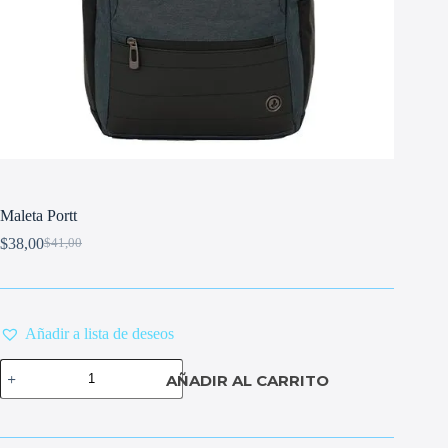
Maleta Portt
$
38,00
$
41,00
Original
Current
price
price
was:
is:
$41,00.
$38,00.
Añadir a lista de deseos
Maleta
AÑADIR AL CARRITO
Portt
cantidad