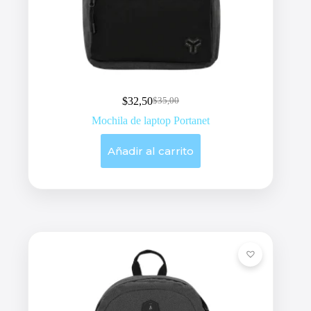
$
32,50
$
35,00
Original
Current
price
price
Mochila de laptop Portanet
was:
is:
$35,00.
$32,50.
Añadir al carrito