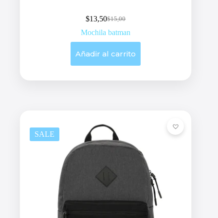
$
13,50
$
15,00
Original
Current
price
price
Mochila batman
was:
is:
$15,00.
$13,50.
Añadir al carrito
SALE