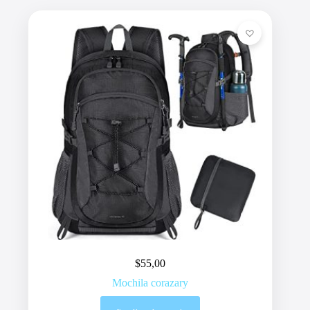
$
55,00
Mochila corazary