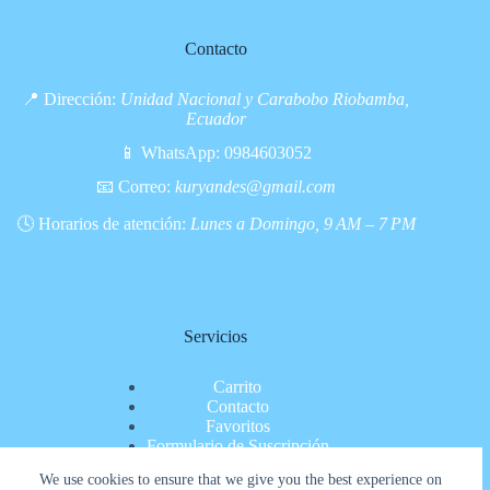
Contacto
📍 Dirección:
Unidad Nacional y Carabobo Riobamba,
Ecuador
📱 WhatsApp:
0984603052
📧 Correo:
kuryandes@gmail.com
🕓 Horarios de atención:
Lunes a Domingo, 9 AM – 7 PM
Servicios
Carrito
Contacto
Favoritos
Formulario de Suscripción
Inicio
We use cookies to ensure that we give you the best experience on
Nosotros