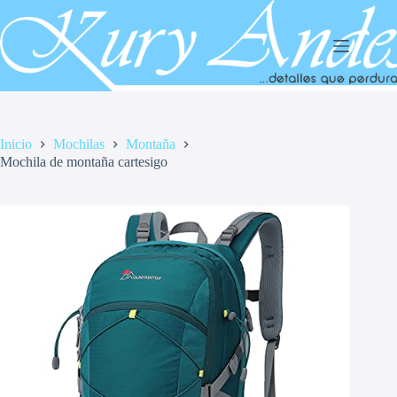
Saltar
al
contenido
Inicio
Mochilas
Montaña
Mochila de montaña cartesigo