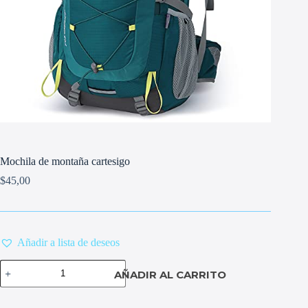
Mochila de montaña cartesigo
$
45,00
Añadir a lista de deseos
Mochila
AÑADIR AL CARRITO
de
montaña
cartesigo