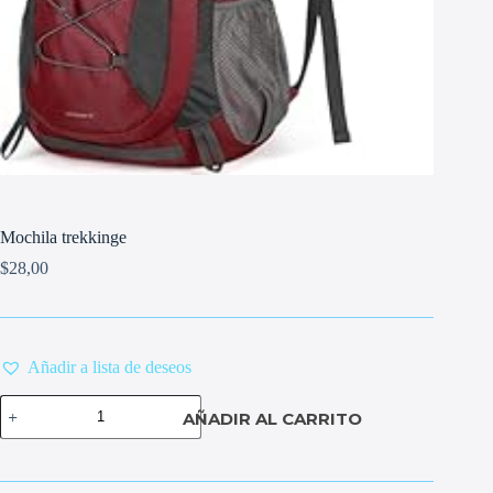
Mochila trekkinge
$
28,00
Añadir a lista de deseos
Mochila
AÑADIR AL CARRITO
trekkinge
cantidad