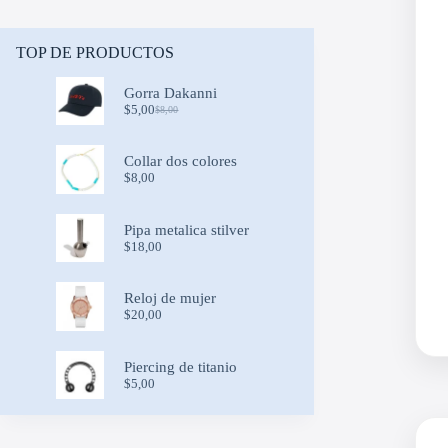
TOP DE PRODUCTOS
Gorra Dakanni
$
5,00
$
8,00
Original
Current
price
price
was:
is:
Collar dos colores
$8,00.
$5,00.
$
8,00
Pipa metalica stilver
$
18,00
Reloj de mujer
$
20,00
Piercing de titanio
$
5,00