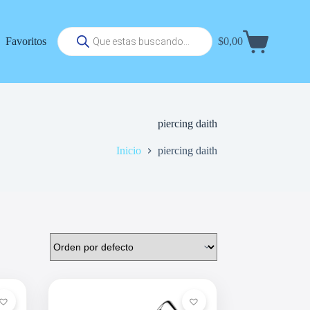
Búsqueda
Favoritos
$
0,00
de
Carrito
productos
de
compra
piercing daith
Inicio
piercing daith