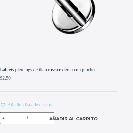
Labrets piercings de titan rosca externa con pincho
$
2,50
Añadir a lista de deseos
Labrets
AÑADIR AL CARRITO
piercings
de
titan