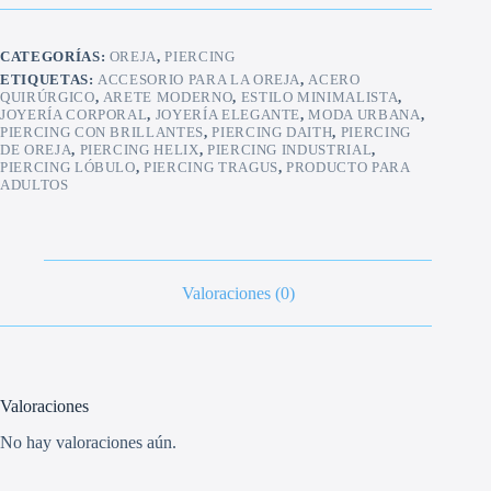
rosca
externa
con
CATEGORÍAS:
OREJA
,
PIERCING
pincho
cantidad
ETIQUETAS:
ACCESORIO PARA LA OREJA
,
ACERO
QUIRÚRGICO
,
ARETE MODERNO
,
ESTILO MINIMALISTA
,
JOYERÍA CORPORAL
,
JOYERÍA ELEGANTE
,
MODA URBANA
,
PIERCING CON BRILLANTES
,
PIERCING DAITH
,
PIERCING
DE OREJA
,
PIERCING HELIX
,
PIERCING INDUSTRIAL
,
PIERCING LÓBULO
,
PIERCING TRAGUS
,
PRODUCTO PARA
ADULTOS
Valoraciones (0)
Valoraciones
No hay valoraciones aún.