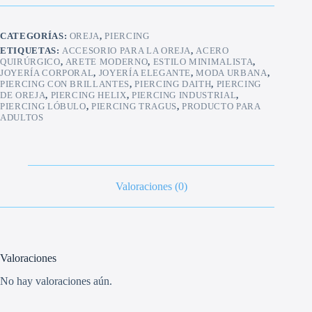
ASTM
F136
con
CATEGORÍAS:
OREJA
,
PIERCING
Piedras
cantidad
ETIQUETAS:
ACCESORIO PARA LA OREJA
,
ACERO
QUIRÚRGICO
,
ARETE MODERNO
,
ESTILO MINIMALISTA
,
JOYERÍA CORPORAL
,
JOYERÍA ELEGANTE
,
MODA URBANA
,
PIERCING CON BRILLANTES
,
PIERCING DAITH
,
PIERCING
DE OREJA
,
PIERCING HELIX
,
PIERCING INDUSTRIAL
,
PIERCING LÓBULO
,
PIERCING TRAGUS
,
PRODUCTO PARA
ADULTOS
Valoraciones (0)
Valoraciones
No hay valoraciones aún.