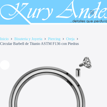
Saltar
al
contenido
Inicio
Bisuteria y Joyeria
Piercing
Oreja
Circular Barbell de Titanio ASTM F136 con Piedras