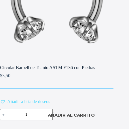
Circular Barbell de Titanio ASTM F136 con Piedras
$
3,50
Añadir a lista de deseos
Circular
AÑADIR AL CARRITO
Barbell
de
Titanio