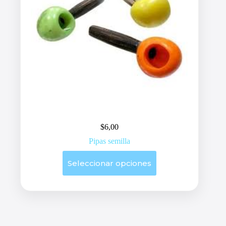
$
6,00
Pipas semilla
Este
Seleccionar opciones
producto
tiene
múltiples
variantes.
Las
opciones
se