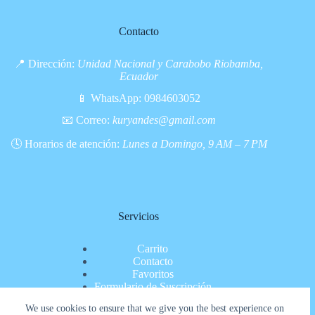
Contacto
📍 Dirección:
Unidad Nacional y Carabobo Riobamba,
Ecuador
📱 WhatsApp:
0984603052
📧 Correo:
kuryandes@gmail.com
🕓 Horarios de atención:
Lunes a Domingo, 9 AM – 7 PM
Servicios
Carrito
Contacto
Favoritos
Formulario de Suscripción
Inicio
We use cookies to ensure that we give you the best experience on
Nosotros