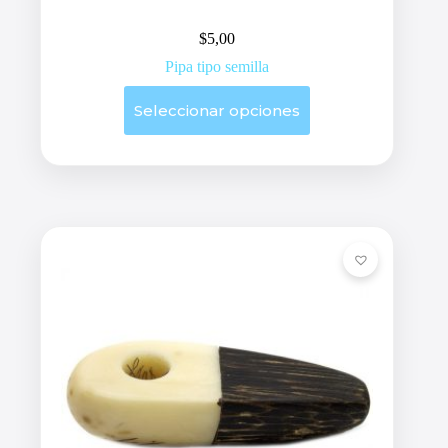
$
5,00
Pipa tipo semilla
Este
Seleccionar opciones
producto
tiene
múltiples
variantes.
Las
opciones
se
pueden
elegir
en
la
página
de
producto